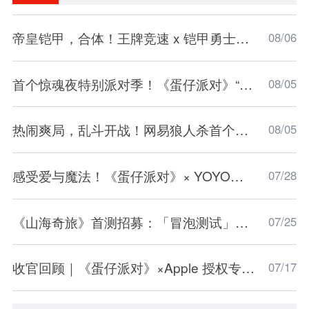
帝皇铠甲，合体！王牌竞速 x 铠甲勇士联动震撼开
08/06
首个惊魂夜特别派对季！《蛋仔派对》“惊魂盛典季
08/05
热闹爽局，乱斗开战！网易狼人杀首个欢乐大乱斗
08/05
感受爱与魔法！《蛋仔派对》× YOYO联动开启！
07/28
《山海奇旅》首测招募：「冒泡测试」招募现已开启
07/25
收官回顾｜《蛋仔派对》×Apple 授权专营店「
07/17