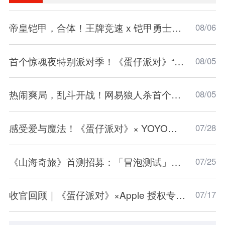
帝皇铠甲，合体！王牌竞速 x 铠甲勇士联动震撼开
08/06
首个惊魂夜特别派对季！《蛋仔派对》“惊魂盛典季
08/05
热闹爽局，乱斗开战！网易狼人杀首个欢乐大乱斗
08/05
感受爱与魔法！《蛋仔派对》× YOYO联动开启！
07/28
《山海奇旅》首测招募：「冒泡测试」招募现已开启
07/25
收官回顾｜《蛋仔派对》×Apple 授权专营店「
07/17