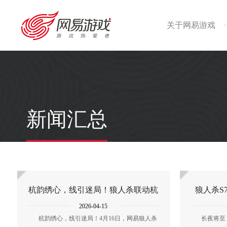
关于网易游戏
·
新闻汇总
杭韵绣心，线引迷局！狼人杀联动杭
狼人杀S
2026-04-15
绣开启
杭韵绣心，线引迷局！4月16日，网易狼人杀
长夜将至