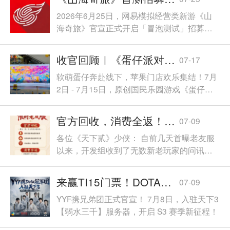
暖而治愈的联动之旅就此启程！
2026年6月25日，网易模拟经营类新游《山
海奇旅》官宣正式开启「冒泡测试」招募，
引起了玩家社区的广泛关注与讨论。
收官回顾｜《蛋仔派对》×Apple 授权专营店「超燃庆生会」线下试玩圆满落幕
07-17
软萌蛋仔奔赴线下，苹果门店欢乐集结！7月
2日 - 7月15日，原创国民乐园游戏《蛋仔派
对》携手 Apple 授权专营店重磅推出「超燃
庆生会」主题线下试玩活动，全国门店同步
官方回收，消费全返！《天下贰》老友服预约开启！
07-09
开启预约体验，蛋仔们不仅能抢先试玩蛋仔
各位《天下贰》少侠： 自前几天首曝老友服
超燃玩法全新内容，还能领取限定游戏礼
以来，开发组收到了无数新老玩家的问讯，
包、蛋仔光栅卡周边。
本文针对大家的疑问做了一些梳理和回应，
同时开发组近期将计划以高频的解读文章、
来赢TI15门票！DOTA冠军YYF空降天下3弱水三千，7月8日不见不散！
07-09
策划直播来直面大家的问题，感谢各位少侠
YYF携兄弟团正式官宣！ 7月8日，入驻天下3
的支持。 推出官方回收和消费全返机制 让老
【弱水三千】服务器，开启 S3 赛季新征程！
友无负担回归和撤离 老友服角色官方回收 针
对大家的担忧，我们希望提供一种让大家能