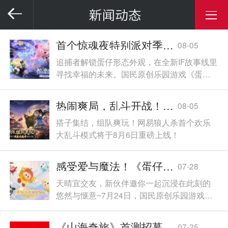
首个惊魂夜特别派对季！《蛋仔派对》“惊魂盛典季”重磅开启！
08-05
追捕者解锁蛋仔形态外观，在全新IF故事线里
寻找幸福的未来。国民原创乐园游戏《蛋仔
派对》全新派对季“惊魂盛典季”盛大开启！
热闹爽局，乱斗开战！网易狼人杀首个欢乐大乱斗模式上线
08-05
搭子集结，组队爽玩！网易狼人杀首个欢乐
大乱斗模式将于8月6日重磅上线！
感受爱与魔法！《蛋仔派对》× YOYO联动开启！
07-28
天晴宜交友，新伙伴邀你一起沉浸在此刻的
悠然与惬意~7月24日，国民原创乐园游戏
《蛋仔派对》× 名创优品自有IP YOYO联动开
启！超丰富的联动惊喜内容齐亮相，一段温
《山海奇旅》首测招募：「冒泡测试」招募现已开启！点击链接参与报名>>
07-25