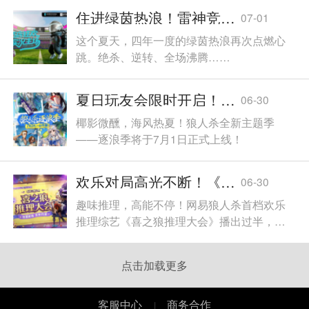
无负担撤离的机制，让更多玩家可以将养成
住进绿茵热浪！雷神竞界电竞酒店X《实况足球》邀您住进实况主场！
07-01
和消费进度寄存在账号体系内，供下一次回
这个夏天，四年一度的绿茵热浪再次点燃心
归使用。
跳。绝杀、逆转、全场沸腾……
夏日玩友会限时开启！跑跑狼人杀全新地图浪浪岛重磅登场
06-30
椰影微醺，海风热夏！狼人杀全新主题季
——逐浪季将于7月1日正式上线！
欢乐对局高光不断！《喜之狼推理大会》上半程名场面回顾
06-30
趣味推理，高能不停！网易狼人杀首档欢乐
推理综艺《喜之狼推理大会》播出过半，多
期精彩对局留下无数反转名场面。
点击加载更多
客服中心
商务合作
|