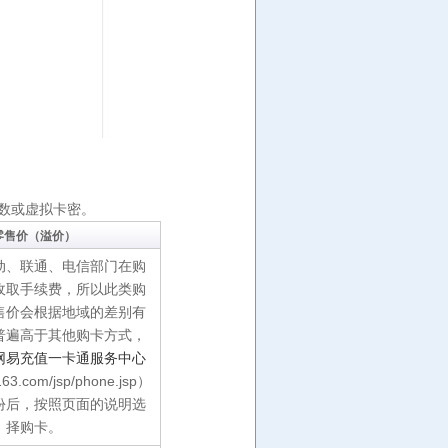
数或虚拟卡密。
零售价（溢价）
动、联通、电信部门在购
收取手续费，所以此类购
售价会根据地域的差别有
普遍高于其他购卡方式，
网易充值一卡通服务中心
163.com/jsp/phone.jsp）
份后，按照页面的说明选
择购卡。