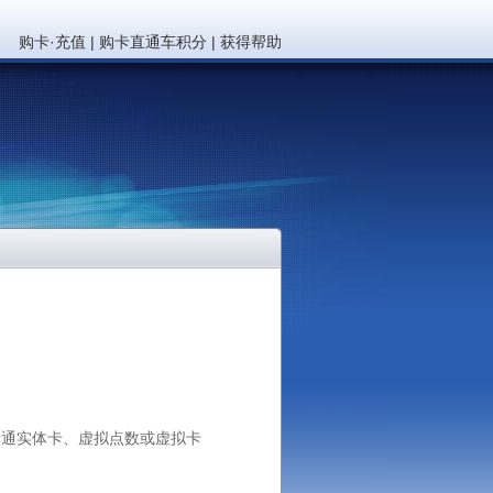
购卡·充值
|
购卡直通车积分
|
获得帮助
通实体卡、虚拟点数或虚拟卡