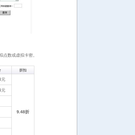
拟点数或虚拟卡密。
价
折扣
4元
4元
9.48折