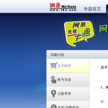
专题首页
功能介绍
点卡购买
点卡
帐号充值
1、
点数寄售
用户
密。
（
充值/消费查询