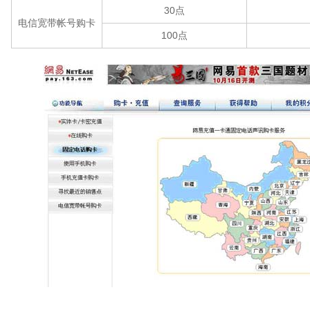
30点
电信宽带帐号购卡
100点