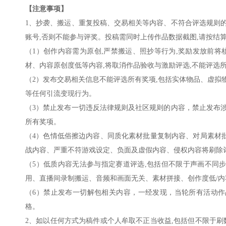
【注意事项】
1、抄袭、搬运、重复投稿、交易相关等内容、不符合评选规则
账号,否则不能参与评奖。投稿需同时上传作品数据截图,请按结
（1）创作内容需为原创,严禁搬运、照抄等行为,奖励发放前将
材、内容原创度低等内容,将取消作品验收与激励评选,不能评选
（2）发布交易相关信息不能评选所有奖项,包括实体物品、虚拟
等任何引流变现行为。
（3）禁止发布一切违反法律规则及社区规则的内容，禁止发布
所有奖项。
（4）色情低俗擦边内容、同质化素材批量复制内容、对局素材
战内容、严重不符游戏设定、负面及虚假内容、侵权内容将刷除
（5）低质内容无法参与指定赛道评选,包括但不限于声画不同
用、直播间录制搬运、音频和画面无关、素材拼接、创作度低/
（6）禁止发布一切解包相关内容，一经发现，当轮所有活动
格。
2、如以任何方式为稿件或个人牟取不正当收益,包括但不限于刷