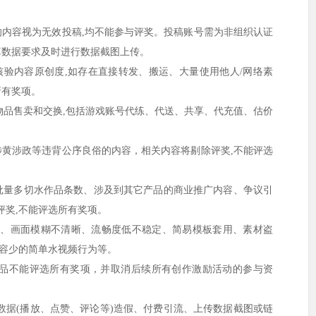
的内容视为无效投稿,均不能参与评奖。投稿账号需为非组织认证
算数据要求及时进行数据截图上传。
核验内容原创度,如存在直接转发、搬运、大量使用他人/网络素
所有奖项。
物品售卖和交换,包括游戏账号代练、代送、共享、代充值、估价
涉黄涉政等违背公序良俗的内容，相关内容将剔除评奖,不能评选
批量多切水作品条数、涉及到其它产品的商业推广内容、争议引
评奖,不能评选所有奖项。
步、画面模糊不清晰、流畅度低不稳定、简易模板套用、素材盗
内容少的简单水视频行为等。
作品不能评选所有奖项，并取消后续所有创作激励活动的参与资
数据(播放、点赞、评论等)造假、付费引流、上传数据截图或链