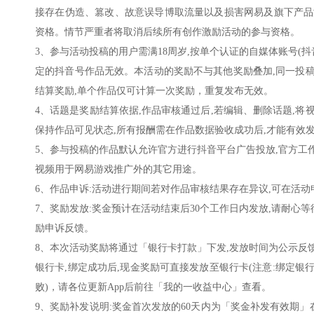
接存在伪造、篡改、故意误导博取流量以及损害网易及旗下产品游
资格。情节严重者将取消后续所有创作激励活动的参与资格。
3、参与活动投稿的用户需满18周岁,按单个认证的自媒体账号(
定的抖音号作品无效。本活动的奖励不与其他奖励叠加,同一投
结算奖励,单个作品仅可计算一次奖励，重复发布无效。
4、话题是奖励结算依据,作品审核通过后,若编辑、删除话题,将
保持作品可见状态,所有报酬需在作品数据验收成功后,才能有效
5、参与投稿的作品默认允许官方进行抖音平台广告投放,官方工
视频用于网易游戏推广外的其它用途。
6、作品申诉:活动进行期间若对作品审核结果存在异议,可在活
7、奖励发放:奖金预计在活动结束后30个工作日内发放,请耐
励申诉反馈。
8、本次活动奖励将通过「银行卡打款」下发,发放时间为公示反
银行卡,绑定成功后,现金奖励可直接发放至银行卡(注意:绑定
败)，请各位更新App后前往「我的一收益中心」查看。
9、奖励补发说明:奖金首次发放的60天内为「奖金补发有效期」