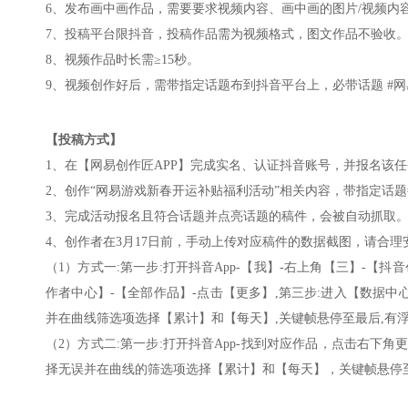
6、发布画中画作品，需要要求视频内容、画中画的图片/视频内
7、投稿平台限抖音，投稿作品需为视频格式，图文作品不验收
8、视频作品时长需≥15秒。
9、视频创作好后，需带指定话题布到抖音平台上，必带话题 #
【投稿方式】
1、在【网易创作匠APP】完成实名、认证抖音账号，并报名该
2、创作“网易游戏新春开运补贴福利活动”相关内容，带指定话
3、完成活动报名且符合话题并点亮话题的稿件，会被自动抓取
4、创作者在3月17日前，手动上传对应稿件的数据截图，请合
（1）方式一:第一步:打开抖音App-【我】-右上角【三】-【
作者中心】-【全部作品】-点击【更多】,第三步:进入【数据中
并在曲线筛选项选择【累计】和【每天】,关键帧悬停至最后,有浮
（2）方式二:第一步:打开抖音App-找到对应作品，点击右下
择无误并在曲线的筛选项选择【累计】和【每天】，关键帧悬停