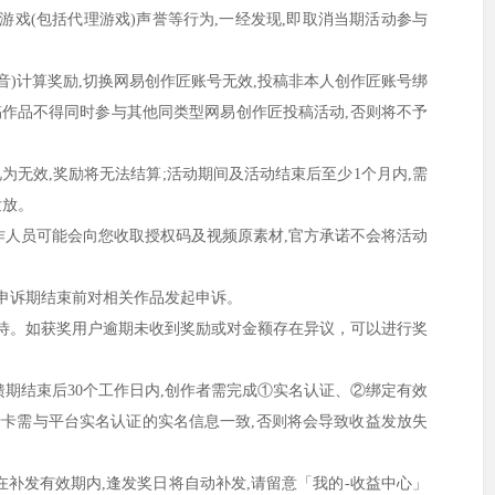
戏(包括代理游戏)声誉等行为,一经发现,即取消当期活动参与
抖音)计算奖励,切换网易创作匠账号无效,投稿非本人创作匠账号绑
稿作品不得同时参与其他同类型网易创作匠投稿活动,否则将不予
视为无效,奖励将无法结算;活动期间及活动结束后至少1个月内,需
发放。
作人员可能会向您收取授权码及视频原素材,官方承诺不会将活动
动申诉期结束前对相关作品发起申诉。
心等待。如获奖用户逾期未收到奖励或对金额存在异议，可以进行奖
馈期结束后30个工作日内,创作者需完成①实名认证、②绑定有效
银行卡需与平台实名认证的实名信息一致,否则将会导致收益发放失
在补发有效期内,逢发奖日将自动补发,请留意「我的-收益中心」