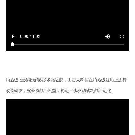
灼热级-重炮驱逐舰/战术驱逐舰，由雷火科技在灼热级舰船上进行
改装研发，配备双战斗构型，将进一步驱动战场战斗进化。