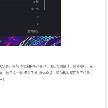
过关斩将。在与乌拉圭的半决赛中，他在左侧接球，随即轰出一记
角！他用这一脚“天外飞仙”点燃全场，帮助橙衣军团首开纪录，
一！