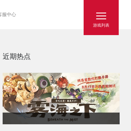
客服中心
游戏列表
近期热点