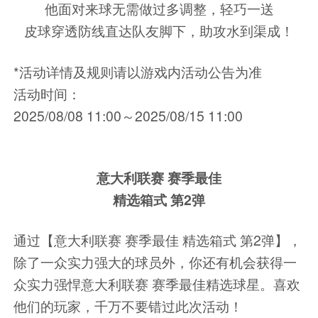
他面对来球无需做过多调整，轻巧一送
皮球穿透防线直达队友脚下，助攻水到渠成！
*活动详情及规则请以游戏内活动公告为准
活动时间：
2025/08/08 11:00～2025/08/15 11:00
意大利联赛 赛季最佳
精选箱式 第2弹
通过【意大利联赛 赛季最佳 精选箱式 第2弹】，
除了一众实力强大的球员外，你还有机会获得一
众实力强悍意大利联赛 赛季最佳精选球星。喜欢
他们的玩家，千万不要错过此次活动！