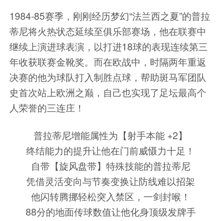
1984-85赛季，刚刚经历梦幻“法兰西之夏”的普拉
蒂尼将火热状态延续至俱乐部赛场，他在联赛中
继续上演进球表演，以打进18球的表现连续第三
年收获联赛金靴奖。而在欧战中，时隔两年重返
决赛的他为球队打入制胜点球，帮助斑马军团队
史首次站上欧洲之巅，自己也实现了足坛最高个
人荣誉的三连庄！
普拉蒂尼增能属性为【射手本能 +2】
终结能力的提升让他在门前威慑力十足！
自带【旋风盘带】特殊技能的普拉蒂尼
凭借灵活变向与节奏变换让防线难以招架
他闪转腾挪轻松突入禁区，一剑封喉！
88分的地面传球数值让他化身顶级发牌手