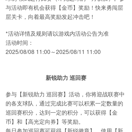
与活动即有机会获得【金币】奖励！快来勇闯层
层关卡，向着最高奖励发起冲击吧！
*活动详情及规则请以游戏内活动公告为准
活动时间：
2025/08/08 11:00～2025/08/11 11:00
新锐助力 巡回赛
参与【新锐助力 巡回赛】活动，你将迎战联赛中
的各支球队，通过完成比赛可以积累一定数量的
巡回赛积分，达到一定的积分，可以获得【金
币】和【高光定向券】等奖励。
每日参加巡回赛可获得【新锐徽章】，使用【新