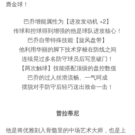
膺金球！
巴乔增能属性为【进攻发动机 +2】
传球和控球得到增强的他是球队进攻核心！
巴乔自带特殊技能【旋风盘带】
他利用华丽的脚下技术穿梭在防线之间
连续晃过多名防守球员后写意破门！
【两次触球】技能搭配顶级的盘控数值
巴乔的过人丝滑流畅、一气呵成
摆脱对手防守后轻巧送出致命一击！
普拉蒂尼
他是将优雅刻入骨髓里的中场艺术大师，也是上