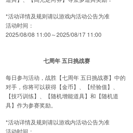
*活动详情及规则请以游戏内活动公告为准
活动时间：
2025/08/08 11:00～2025/08/17 11:00
七周年 五日挑战赛
每日参与活动，战胜【七周年 五日挑战赛】中的
对手，你将可以获得【金币】、【经验值】、
【技巧训练】、【随机增能道具】和【随机道
具】作为参赛奖励。
*活动详情及规则请以游戏内活动公告为准
活动时间：