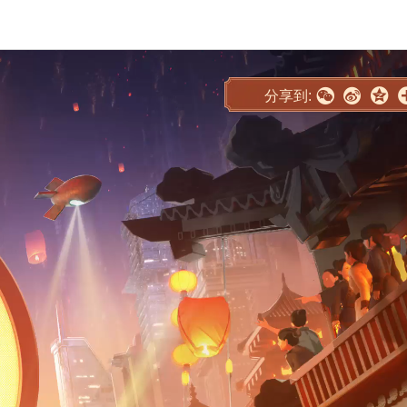



分享到: