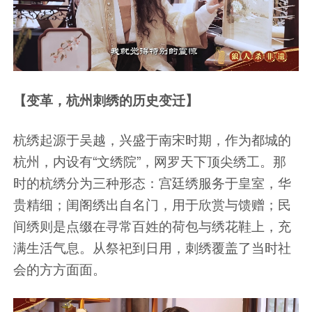
【变革，杭州刺绣的历史变迁】
杭绣起源于吴越，兴盛于南宋时期，作为都城的
杭州，内设有“文绣院”，网罗天下顶尖绣工。那
时的杭绣分为三种形态：宫廷绣服务于皇室，华
贵精细；闺阁绣出自名门，用于欣赏与馈赠；民
间绣则是点缀在寻常百姓的荷包与绣花鞋上，充
满生活气息。从祭祀到日用，刺绣覆盖了当时社
会的方方面面。