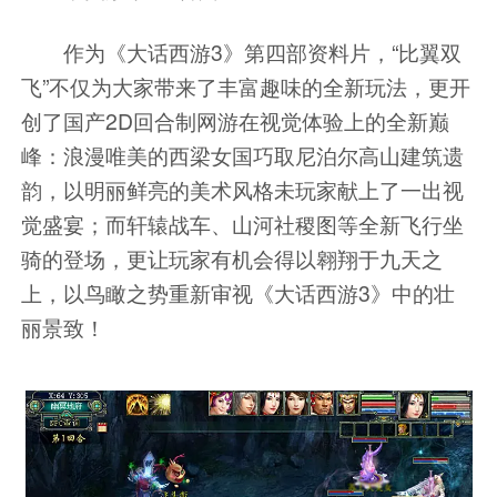
作为《大话西游3》第四部资料片，“比翼双
飞”不仅为大家带来了丰富趣味的全新玩法，更开
创了国产2D回合制网游在视觉体验上的全新巅
峰：浪漫唯美的西梁女国巧取尼泊尔高山建筑遗
韵，以明丽鲜亮的美术风格未玩家献上了一出视
觉盛宴；而轩辕战车、山河社稷图等全新飞行坐
骑的登场，更让玩家有机会得以翱翔于九天之
上，以鸟瞰之势重新审视《大话西游3》中的壮
丽景致！