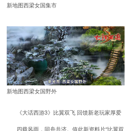
新地图西梁女国集市
新地图西梁女国野外
《大话西游3》比翼双飞 回馈新老玩家厚爱
四载风雨，同舟共济。值此新资料片“比翼双