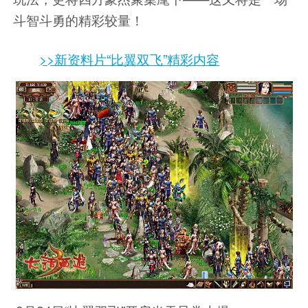
斗智斗勇的精彩较量！
>>新资料片“比翼双飞”精彩内容