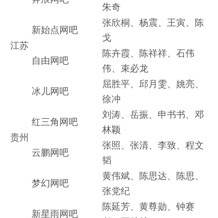
朱奇
张欣桐、杨震、王寅、陈
新始点网吧
戈
江苏
陈卉霞、陈祥祥、石伟
自由网吧
伟、束必龙
屈胜平、邱月雯、姚亮、
冰儿网吧
徐冲
刘涛、岳振、申书书、邓
红三角网吧
林颖
贵州
张照、张清、李致、程文
云鹏网吧
韬
黄伟斌、陈思达、陈思、
梦幻网吧
张党纪
陈延芳、黄尊勋、钟赛
新星雨网吧