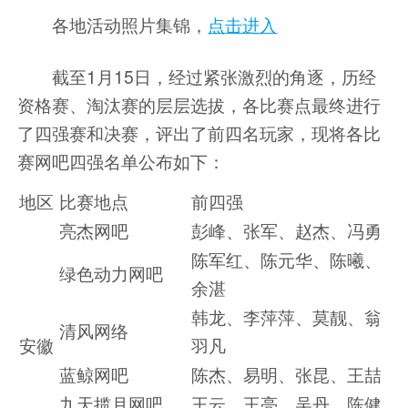
各地活动照片集锦，
点击进入
截至
1月15日
，经过紧张激烈的角逐，历经
资格赛、淘汰赛的层层选拔，各比赛点最终进行
了四强赛和决赛，评出了前四名玩家，现将各比
赛网吧四强名单公布如下：
地区
比赛地点
前四强
亮杰网吧
彭峰、张军、赵杰、冯勇
陈军红、陈元华、陈曦、
绿色动力网吧
余湛
韩龙、李萍萍、莫靓、翁
清风网络
安徽
羽凡
蓝鲸网吧
陈杰、易明、张昆、王喆
九天揽月网吧
王云、王亮、吴丹、陈健