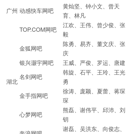
黄灿坚、钟小文、曾天
广州
动感快车网吧
育、林凡
江欢、王伟、曾少俊、张
TOP.COM网吧
毅
陈勇、易齐、董文庆、张
金狐网吧
庆
银兴灏宇网吧
王威、严俊、罗运、唐建
韩旋、石平、王玲、王光
名剑网吧
湖北
勇
徐涛、庞颖、夏蕾、蒋琛
金手指网吧
琛
熊磊、谢伟平、邱沛、刘
心梦网吧
钥
谢磊、吴洪东、向俊志、
奔浪网吧