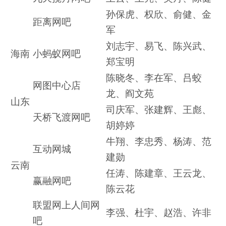
孙保虎、权欣、俞健、金
距离网吧
军
刘志宇、易飞、陈兴武、
海南
小蚂蚁网吧
郑宝明
陈晓冬、李在军、吕蛟
网图中心店
龙、阎文苑
山东
司庆军、张建辉、王彪、
天桥飞渡网吧
胡婷婷
牛翔、李忠秀、杨涛、范
互动网城
建勋
云南
任涛、陈建章、王云龙、
赢融网吧
陈云花
联盟网上人间网
李强、杜宇、赵浩、许非
吧