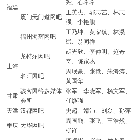
尧、石希希
福建
王英杰、郭志艺、林志
厦门无间道网吧
强、李艳鹏
王乃坤、黄家镇、林溪
福州海辉网吧
斌、翁同祥
胡光欣、李仲明、赵奇
龙特尔网吧
奇、陈家杰
上海
周珉豪、张微、朱海涛、
名旺网吧
黄国华
骇客网络多媒体
张军、李晓军、杨文军、
甘肃
会所
任焕强
天津
汉都网吧
史超、靖沛、刘磊、孙萍
周国鹏、张飞、王浩然、
重庆
大华网吧
柳译