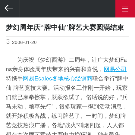
梦幻周年庆“牌中仙”牌艺大赛圆满结束
2006-01-20
为庆祝《梦幻西游》二周年，让广大梦幻Fa
ns亲身体验周年庆带来的兴奋和喜悦，
网易公司
特携手
网易Esales各地核心经销商
联合举行
“牌中
仙”
牌艺竞技大赛。活动报名工作刚一开始，玩家
们就已摩拳擦掌，跃跃欲试了。俗话说的好，“兵
马未动，粮草先行”，很多玩家一得到活动消息，
就开始积极备战，练习牌艺了。一时间，梦幻牌
艺竞技热浪广播，各地“战火”硝烟四起，人人都
想在本次牌艺竞技大赛中力挽狂澜，独占鳌头。