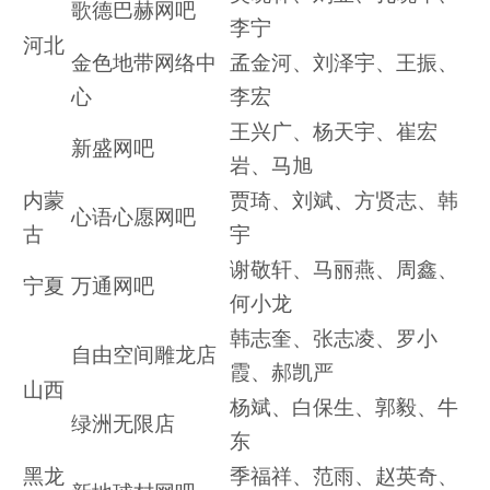
歌德巴赫网吧
李宁
河北
金色地带网络中
孟金河、刘泽宇、王振、
心
李宏
王兴广、杨天宇、崔宏
新盛网吧
岩、马旭
内蒙
贾琦、刘斌、方贤志、韩
心语心愿网吧
古
宇
谢敬轩、马丽燕、周鑫、
宁夏
万通网吧
何小龙
韩志奎、张志凌、罗小
自由空间雕龙店
霞、郝凯严
山西
杨斌、白保生、郭毅、牛
绿洲无限店
东
黑龙
季福祥、范雨、赵英奇、