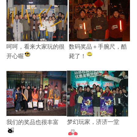
呵呵，看来大家玩的很
数码奖品＋手腕尺，酷
开心喔
毙了！
梦幻玩家，济济一堂
我们的奖品也很丰富