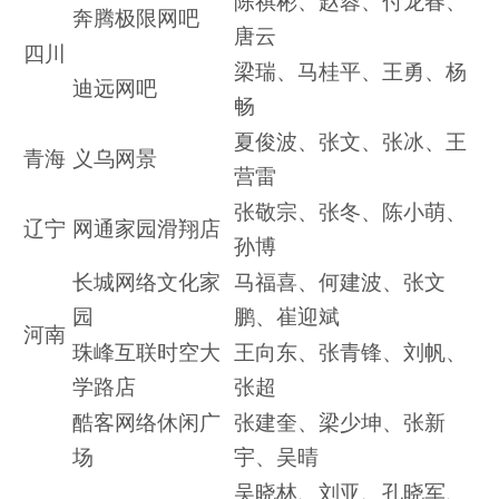
陈祺彬、赵蓉、付龙春、
奔腾极限网吧
唐云
四川
梁瑞、马桂平、王勇、杨
迪远网吧
畅
夏俊波、张文、张冰、王
青海
义乌网景
营雷
张敬宗、张冬、陈小萌、
辽宁
网通家园滑翔店
孙博
长城网络文化家
马福喜、何建波、张文
园
鹏、崔迎斌
河南
珠峰互联时空大
王向东、张青锋、刘帆、
学路店
张超
酷客网络休闲广
张建奎、梁少坤、张新
场
宇、吴晴
吴晓林、刘亚、孔晓军、