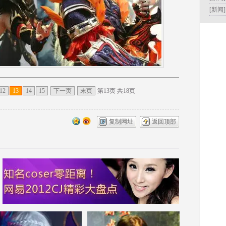
[新闻
12
13
14
15
下一页
末页
第13页 共18页
复制网址
返回顶部