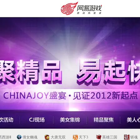
安卓充值
客服中心
话西游Ⅱ
倩女幽魂
大唐无双
天下3
英雄三国
斩魂