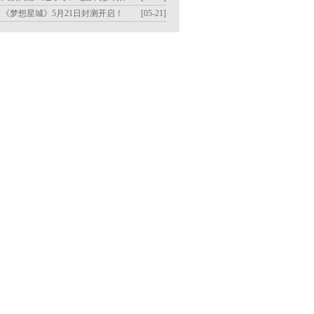
]
《梦想星城》5月21日封测开启！
[05-21]