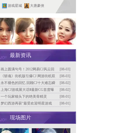
游戏星城
大唐豪侠
最新资讯
]
画上圆满句号！2012网易CJ风云回
[08-03]
]
《斩魂》街机版引爆CJ 网游街机双
[08-03]
或将同步上市
]
永不褪色的回忆 回顾CJ十大难忘瞬
[08-02]
]
上海CJ游戏展大话Ⅱ最新CG首度曝
[08-02]
]
一个玩家镜头下的绝美骨精灵
[08-01]
]
梦幻西游再获“最受欢迎明星游戏
[08-01]
现场图片