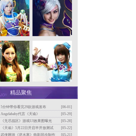
精品聚焦
]
5分钟带你看完29款游戏发布
[06-01]
]
Angelababy代言《天谕》
[05-29]
]
《无尽战区》游戏UI效果图曝光
[05-28]
]
《天谕》5月22日开启半开放测试
[05-22]
]
武侠网游《逆水寒》电影同步制作
[05-21]