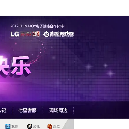
龙剑
武魂
战歌