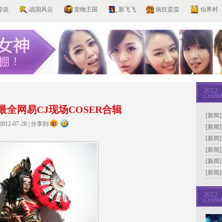
传说
战国风云
宠物王国
新飞飞
疯狂蛮蛮
仙界村
全网易CJ现场COSER合辑
[新闻
2012-07-28
|
分享到:
顾
[新闻
版本
[新闻
间
[新闻
光
[新闻
[新闻
奖”