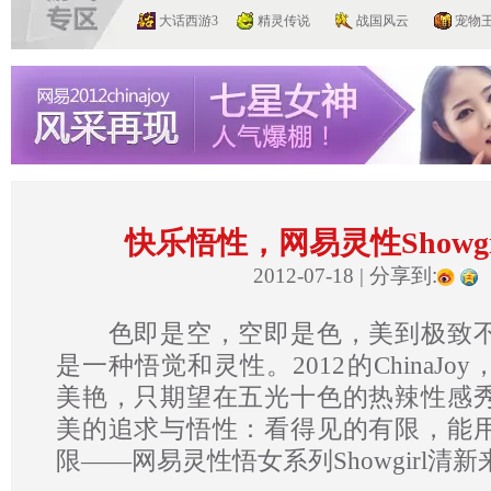
大话西游3
精灵传说
战国风云
宠物
快乐悟性，网易灵性Showgi
分享到:
2012-07-18
|
色即是空，空即是色，美到极致不
是一种悟觉和灵性。2012的ChinaJ
美艳，只期望在五光十色的热辣性感
美的追求与悟性：看得见的有限，能
限——网易灵性悟女系列Showgirl清