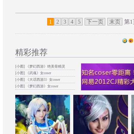
1
2
3
4
5
下一页
末页
第1
精彩推荐
[小图]
《梦幻西游》绝美骨精灵
[小图]
《武魂》女coser
[小图]
《大话西游3》女coser
[小图]
《梦幻西游》女coser